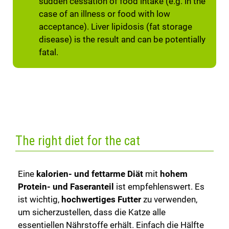
sudden cessation of food intake (e.g. in the
case of an illness or food with low
acceptance). Liver lipidosis (fat storage
disease) is the result and can be potentially
fatal.
The right diet for the cat
Eine
kalorien- und fettarme Diät
mit
hohem
Protein- und Faseranteil
ist empfehlenswert. Es
ist wichtig,
hochwertiges Futter
zu verwenden,
um sicherzustellen, dass die Katze alle
essentiellen Nährstoffe erhält. Einfach die Hälfte