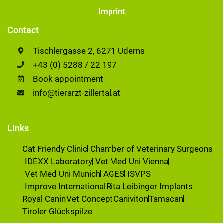
Imprint
Contact
Tischlergasse 2, 6271 Uderns
+43 (0) 5288 / 22 197
Book appointment
info@tierarzt-zillertal.at
Links
Cat Friendy Clinic
Chamber of Veterinary Surgeons
IDEXX Laboratory
Vet Med Uni Vienna
Vet Med Uni Munich
AGES
ISVPS
Improve International
Rita Leibinger Implants
Royal Canin
Vet Concept
Caniviton
Tamacan
Tiroler Glückspilze