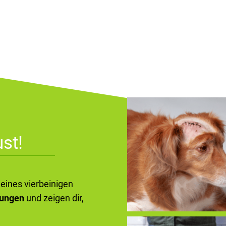
st!
deines vierbeinigen
kungen
und zeigen dir,