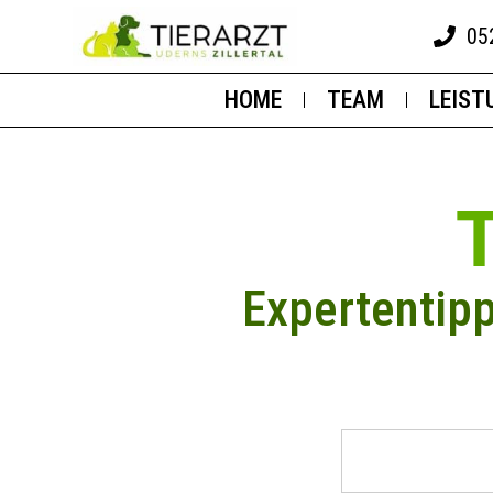
05
HOME
TEAM
LEIST
Expertentip