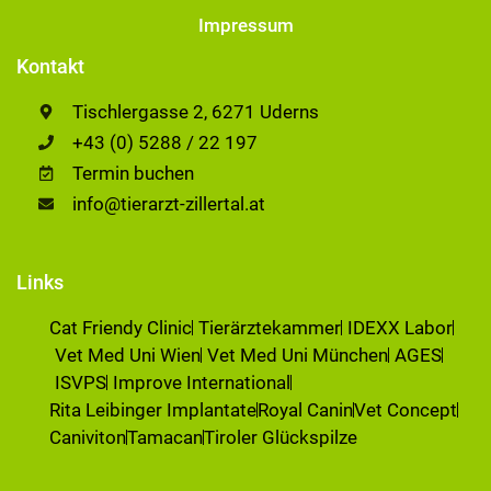
Impressum
Kontakt
Tischlergasse 2, 6271 Uderns
+43 (0) 5288 / 22 197
Termin buchen
info@tierarzt-zillertal.at
Links
Cat Friendy Clinic
Tierärztekammer
IDEXX Labor
Vet Med Uni Wien
Vet Med Uni München
AGES
ISVPS
Improve International
Rita Leibinger Implantate
Royal Canin
Vet Concept
Caniviton
Tamacan
Tiroler Glückspilze