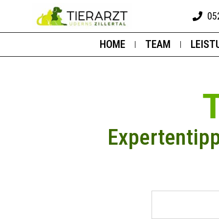
05
HOME
TEAM
LEIST
Expertentip