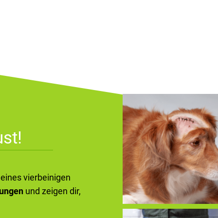
st!
deines vierbeinigen
kungen
und zeigen dir,