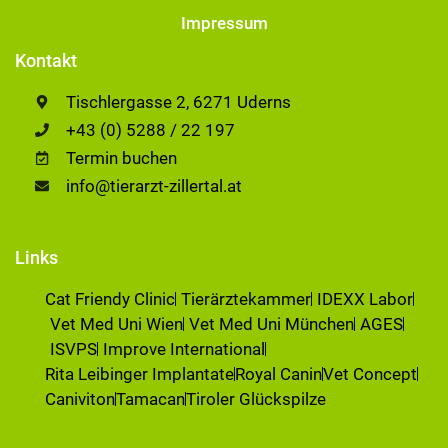
Impressum
Kontakt
Tischlergasse 2, 6271 Uderns
+43 (0) 5288 / 22 197
Termin buchen
info@tierarzt-zillertal.at
Links
Cat Friendy Clinic
Tierärztekammer
IDEXX Labor
Vet Med Uni Wien
Vet Med Uni München
AGES
ISVPS
Improve International
Rita Leibinger Implantate
Royal Canin
Vet Concept
Caniviton
Tamacan
Tiroler Glückspilze