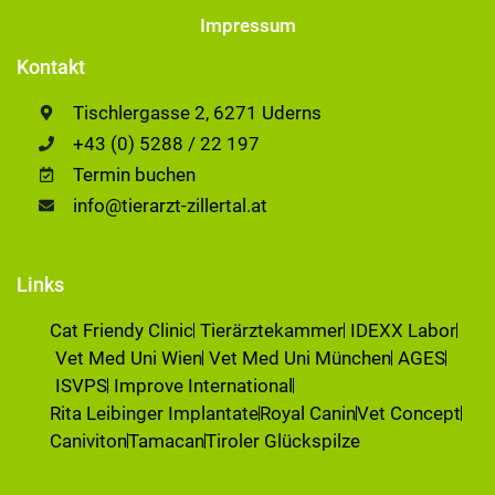
Impressum
Kontakt
Tischlergasse 2, 6271 Uderns
+43 (0) 5288 / 22 197
Termin buchen
info@tierarzt-zillertal.at
Links
Cat Friendy Clinic
Tierärztekammer
IDEXX Labor
Vet Med Uni Wien
Vet Med Uni München
AGES
ISVPS
Improve International
Rita Leibinger Implantate
Royal Canin
Vet Concept
Caniviton
Tamacan
Tiroler Glückspilze