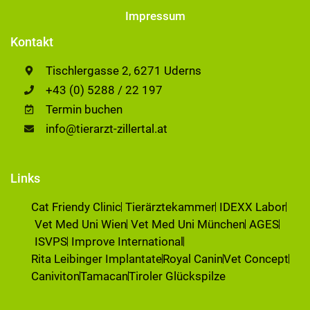
Impressum
Kontakt
Tischlergasse 2, 6271 Uderns
+43 (0) 5288 / 22 197
Termin buchen
info@tierarzt-zillertal.at
Links
Cat Friendy Clinic
Tierärztekammer
IDEXX Labor
Vet Med Uni Wien
Vet Med Uni München
AGES
ISVPS
Improve International
Rita Leibinger Implantate
Royal Canin
Vet Concept
Caniviton
Tamacan
Tiroler Glückspilze