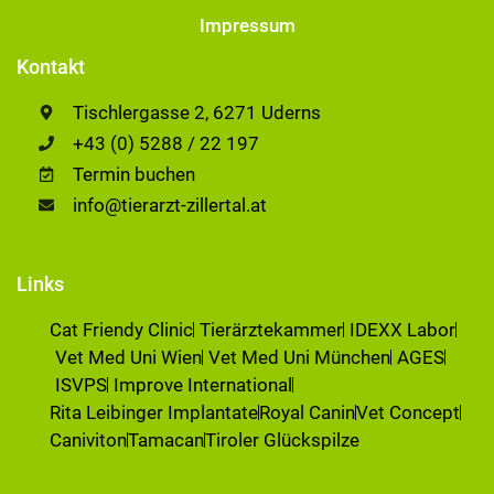
Impressum
Kontakt
Tischlergasse 2, 6271 Uderns
+43 (0) 5288 / 22 197
Termin buchen
info@tierarzt-zillertal.at
Links
Cat Friendy Clinic
Tierärztekammer
IDEXX Labor
Vet Med Uni Wien
Vet Med Uni München
AGES
ISVPS
Improve International
Rita Leibinger Implantate
Royal Canin
Vet Concept
Caniviton
Tamacan
Tiroler Glückspilze