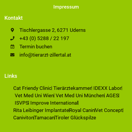
Impressum
Kontakt
Tischlergasse 2, 6271 Uderns
+43 (0) 5288 / 22 197
Termin buchen
info@tierarzt-zillertal.at
Links
Cat Friendy Clinic
Tierärztekammer
IDEXX Labor
Vet Med Uni Wien
Vet Med Uni München
AGES
ISVPS
Improve International
Rita Leibinger Implantate
Royal Canin
Vet Concept
Caniviton
Tamacan
Tiroler Glückspilze