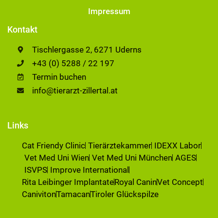
Impressum
Kontakt
Tischlergasse 2, 6271 Uderns
+43 (0) 5288 / 22 197
Termin buchen
info@tierarzt-zillertal.at
Links
Cat Friendy Clinic
Tierärztekammer
IDEXX Labor
Vet Med Uni Wien
Vet Med Uni München
AGES
ISVPS
Improve International
Rita Leibinger Implantate
Royal Canin
Vet Concept
Caniviton
Tamacan
Tiroler Glückspilze