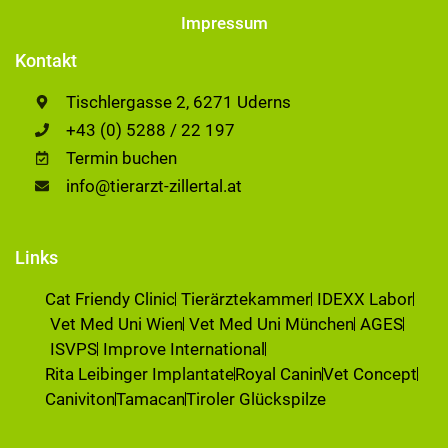
Impressum
Kontakt
Tischlergasse 2, 6271 Uderns
+43 (0) 5288 / 22 197
Termin buchen
info@tierarzt-zillertal.at
Links
Cat Friendy Clinic
Tierärztekammer
IDEXX Labor
Vet Med Uni Wien
Vet Med Uni München
AGES
ISVPS
Improve International
Rita Leibinger Implantate
Royal Canin
Vet Concept
Caniviton
Tamacan
Tiroler Glückspilze