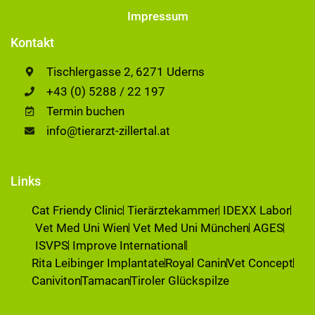
Impressum
Kontakt
Tischlergasse 2, 6271 Uderns
+43 (0) 5288 / 22 197
Termin buchen
info@tierarzt-zillertal.at
Links
Cat Friendy Clinic
Tierärztekammer
IDEXX Labor
Vet Med Uni Wien
Vet Med Uni München
AGES
ISVPS
Improve International
Rita Leibinger Implantate
Royal Canin
Vet Concept
Caniviton
Tamacan
Tiroler Glückspilze