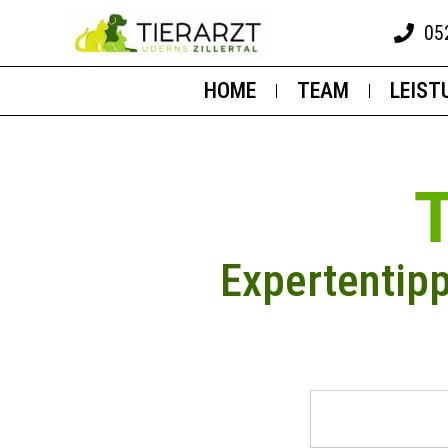
05
HOME
TEAM
LEIST
Expertentip