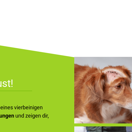
st!
deines vierbeinigen
kungen
und zeigen dir,