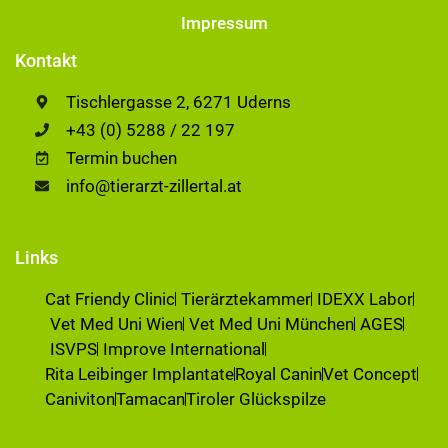
Impressum
Kontakt
Tischlergasse 2, 6271 Uderns
+43 (0) 5288 / 22 197
Termin buchen
info@tierarzt-zillertal.at
Links
Cat Friendy Clinic
Tierärztekammer
IDEXX Labor
Vet Med Uni Wien
Vet Med Uni München
AGES
ISVPS
Improve International
Rita Leibinger Implantate
Royal Canin
Vet Concept
Caniviton
Tamacan
Tiroler Glückspilze