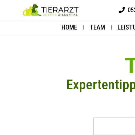
05
HOME
TEAM
LEIST
Expertentip