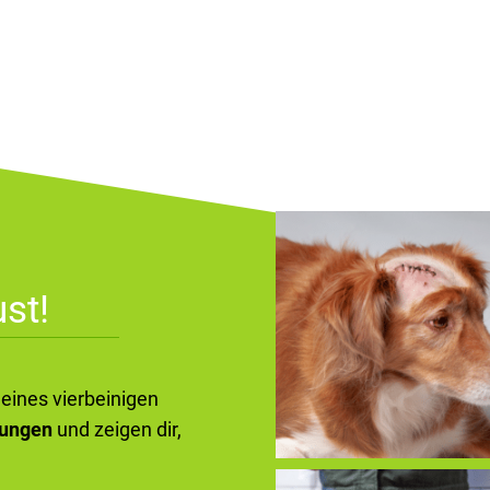
st!
deines vierbeinigen
kungen
und zeigen dir,