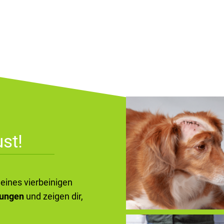
st!
deines vierbeinigen
kungen
und zeigen dir,