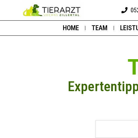
05
HOME
TEAM
LEIST
Expertentip