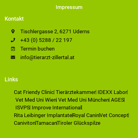
Impressum
Kontakt
Tischlergasse 2, 6271 Uderns
+43 (0) 5288 / 22 197
Termin buchen
info@tierarzt-zillertal.at
Links
Cat Friendy Clinic
Tierärztekammer
IDEXX Labor
Vet Med Uni Wien
Vet Med Uni München
AGES
ISVPS
Improve International
Rita Leibinger Implantate
Royal Canin
Vet Concept
Caniviton
Tamacan
Tiroler Glückspilze