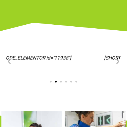
[SHORTCODE_ELEMENTOR id="11963"]