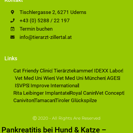
Tischlergasse 2, 6271 Uderns
+43 (0) 5288 / 22 197
Termin buchen
info@tierarzt-zillertal.at
Links
Cat Friendy Clinic
Tierärztekammer
IDEXX Labor
Vet Med Uni Wien
Vet Med Uni München
AGES
ISVPS
Improve International
Rita Leibinger Implantate
Royal Canin
Vet Concept
Caniviton
Tamacan
Tiroler Glückspilze
Ⓒ 2020 - All Rights Are Reserved
Pankreatitis bei Hund & Katze –