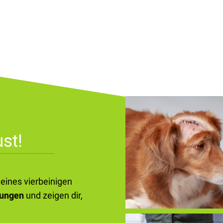
st!
deines vierbeinigen
kungen
und zeigen dir,