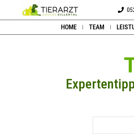
05
HOME
TEAM
LEIST
Expertentip