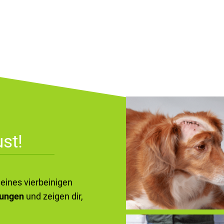
st!
deines vierbeinigen
kungen
und zeigen dir,