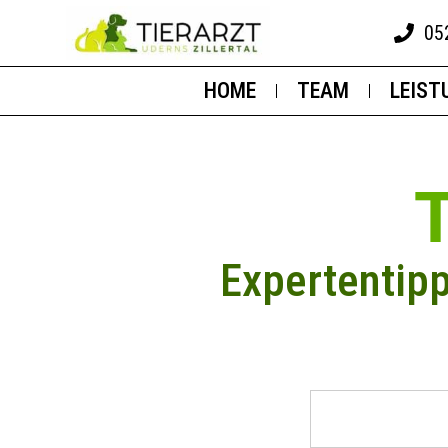
05
HOME
TEAM
LEIST
Expertentip