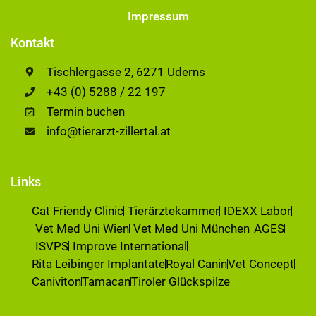
Impressum
Kontakt
Tischlergasse 2, 6271 Uderns
+43 (0) 5288 / 22 197
Termin buchen
info@tierarzt-zillertal.at
Links
Cat Friendy Clinic
Tierärztekammer
IDEXX Labor
Vet Med Uni Wien
Vet Med Uni München
AGES
ISVPS
Improve International
Rita Leibinger Implantate
Royal Canin
Vet Concept
Caniviton
Tamacan
Tiroler Glückspilze